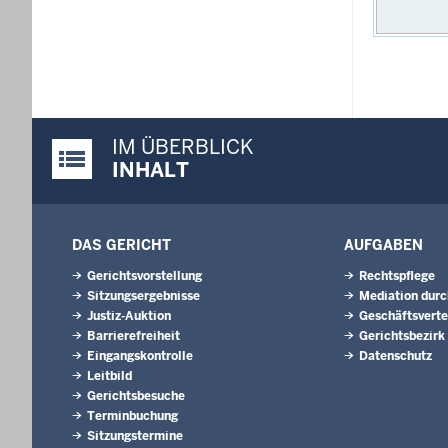
IM ÜBERBLICK
Justiz-Portal im Überblick:
INHALT
DAS GERICHT
AUFGABEN
Gerichtsvorstellung
Rechtspflege
Sitzungsergebnisse
Mediation durc
Justiz-Auktion
Geschäftsverte
Barrierefreiheit
Gerichtsbezirk
Eingangskontrolle
Datenschutz
Leitbild
Gerichtsbesuche
Terminbuchung
Sitzungstermine