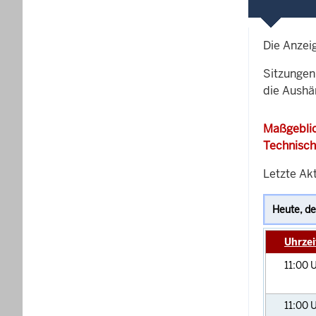
Die Anzei
Sitzungen 
die Aushä
Maßgeblic
Technisch
Letzte Ak
Uhrzei
11:00
U
11:00
U