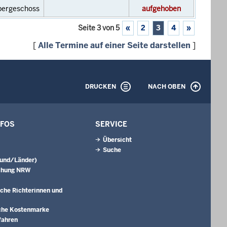
bergeschoss
aufgehoben
Seite 3 von 5
«
2
3
4
»
[
Alle Termine auf einer Seite darstellen
]
DRUCKEN
NACH OBEN
NFOS
SERVICE
Übersicht
Suche
Bund/Länder)
chung NRW
che Richterinnen und
che Kostenmarke
fahren