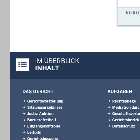
10:00
IM ÜBERBLICK
Justiz-Portal im Überblick:
INHALT
DAS GERICHT
AUFGABEN
Gerichtsvorstellung
Rechtspflege
Sitzungsergebnisse
Mediation durc
Justiz-Auktion
Geschäftsverte
Barrierefreiheit
Gerichtsbezirk
Eingangskontrolle
Datenschutz
Leitbild
Gerichtsbesuche