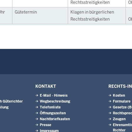
Rechtsstreitigkeiten
O
Uhr
Gütetermin
Klagen in bürgerlichen
Rechtsstreitigkeiten
O
KONTAKT
RECHTS-I
E-Mail - Hinweis
Kosten
h Güterichter
Wegbeschreibung
Formulare
ilung
Telefonliste
Gesetze (
Öffnungszeiten
Rechtspre
Nachtbriefkasten
Zeugen
Presse
Ehrenamtli
Richter
Impressum