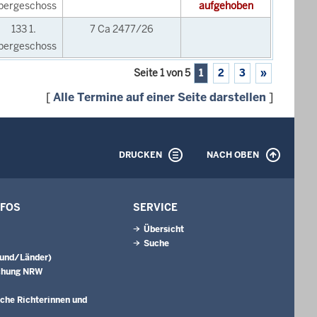
bergeschoss
aufgehoben
133 1.
7 Ca 2477/26
bergeschoss
Seite 1 von 5
1
2
3
»
[
Alle Termine auf einer Seite darstellen
]
DRUCKEN
NACH OBEN
NFOS
SERVICE
Übersicht
Suche
Bund/Länder)
chung NRW
che Richterinnen und