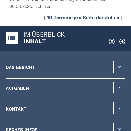
06.08.2026, nicht vor.
[
10 Termine pro Seite darstellen
]
IM ÜBERBLICK
Justiz-Portal im Überblick:
INHALT
DAS GERICHT
AUFGABEN
KONTAKT
RECHTS-INFOS