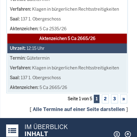
Klagen in bürgerlichen Rechtsstreitigkeiten
137 1. Obergeschoss
5 Ca 2535/26
Aktenzeichen 5 Ca 2665/26
12:15
Uhr
Gütetermin
Klagen in bürgerlichen Rechtsstreitigkeiten
137 1. Obergeschoss
5 Ca 2665/26
Seite 1 von 5
1
2
3
»
[
Alle Termine auf einer Seite darstellen
]
IM ÜBERBLICK
Justiz-Portal im Überblick:
INHALT