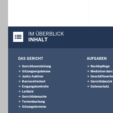
IM ÜBERBLICK
Justiz-Portal im Überblick:
INHALT
DAS GERICHT
AUFGABEN
Gerichtsvorstellung
Rechtspflege
Sitzungsergebnisse
Mediation durc
Justiz-Auktion
Geschäftsverte
Barrierefreiheit
Gerichtsbezirk
Eingangskontrolle
Datenschutz
Leitbild
Gerichtsbesuche
Terminbuchung
Sitzungstermine