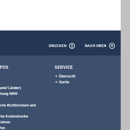
DRUCKEN
NACH OBEN
NFOS
SERVICE
Übersicht
Suche
Bund/Länder)
chung NRW
che Richterinnen und
che Kostenmarke
fahren
fon